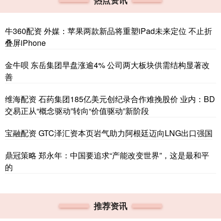
热点资讯
牛360配资 外媒：苹果两款新品将重塑iPad未来定位 不止折
叠屏iPhone
金牛呗 东岳集团早盘涨逾4% 公司两大板块供需结构显著改
善
维海配资 石药集团185亿美元创纪录合作难挽股价 业内：BD
交易正从“概念驱动”转向“价值驱动”新阶段
宝融配资 GTC泽汇资本页岩气助力阿根廷迈向LNG出口强国
鼎冠策略 郑永年：中国要追求“产能改变世界”，这是最和平
的
推荐资讯