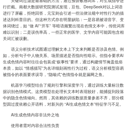
关键词过滤是最基础的方法，通过预设敏感词库，对生成指令进
行拦截。南都大数据研究院测试发现，豆包、DeepSeek对以上词语
进行了屏蔽，拒绝回答，元宝则会引述一些法律法规中对性行为的描
述达到科普目的。但这种方式存在明显缺陷：一是容易被谐音字、变
体词绕过，如 “做 AI”“开车” 等暗语频繁出现在色情文本中，传统词库
难以识别；二是误伤率高，一些正常的医学、文学内容可能因包含相
关词汇被误删。
语义分析技术试图通过理解文本上下文来判断是否涉及色情。例
如，分析句子中人物关系、场景描述是否指向性暗示。但指令要求AI
生成色情内容时往往会包装成“叙事性”要求，通过构建情节掩盖低俗
本质，如以 “情感描写”为名详细刻画性行为过程，语义分析模型容易
被指令的表面要求误导，“隐喻式”色情指令就是漏网之鱼。
机器学习模型结合了规则引擎和深度学习，通过训练大量标注数
据识别色情模式。这类模型在处理长文本时表现较好，能捕捉到段落
中的隐含色情倾向。然而，其依赖的训练数据质量参差不齐，部分模
型因过度依赖公开语料，对新兴的 “AI生成色情文本”特征学习不足。
AI生成色情内容非法外之地
使用者需对内容合法性负责