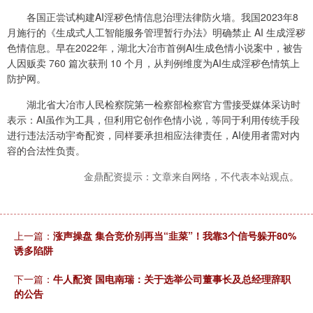
各国正尝试构建AI淫秽色情信息治理法律防火墙。我国2023年8
月施行的《生成式人工智能服务管理暂行办法》明确禁止 AI 生成淫秽
色情信息。早在2022年，湖北大冶市首例AI生成色情小说案中，被告
人因贩卖 760 篇次获刑 10 个月，从判例维度为AI生成淫秽色情筑上
防护网。
湖北省大冶市人民检察院第一检察部检察官方雪接受媒体采访时
表示：AI虽作为工具，但利用它创作色情小说，等同于利用传统手段
进行违法活动宇奇配资，同样要承担相应法律责任，AI使用者需对内
容的合法性负责。
金鼎配资提示：文章来自网络，不代表本站观点。
上一篇：
涨声操盘 集合竞价别再当“韭菜”！我靠3个信号躲开80%
诱多陷阱
下一篇：
牛人配资 国电南瑞：关于选举公司董事长及总经理辞职
的公告