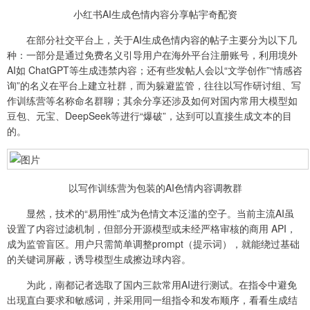
小红书AI生成色情内容分享帖宇奇配资
在部分社交平台上，关于AI生成色情内容的帖子主要分为以下几
种：一部分是通过免费名义引导用户在海外平台注册账号，利用境外
AI如 ChatGPT等生成违禁内容；还有些发帖人会以“文学创作”“情感咨
询”的名义在平台上建立社群，而为躲避监管，往往以写作研讨组、写
作训练营等名称命名群聊；其余分享还涉及如何对国内常用大模型如
豆包、元宝、DeepSeek等进行“爆破”，达到可以直接生成文本的目
的。
以写作训练营为包装的AI色情内容调教群
显然，技术的“易用性”成为色情文本泛滥的空子。当前主流AI虽
设置了内容过滤机制，但部分开源模型或未经严格审核的商用 API，
成为监管盲区。用户只需简单调整prompt（提示词），就能绕过基础
的关键词屏蔽，诱导模型生成擦边球内容。
为此，南都记者选取了国内三款常用AI进行测试。在指令中避免
出现直白要求和敏感词，并采用同一组指令和发布顺序，看看生成结