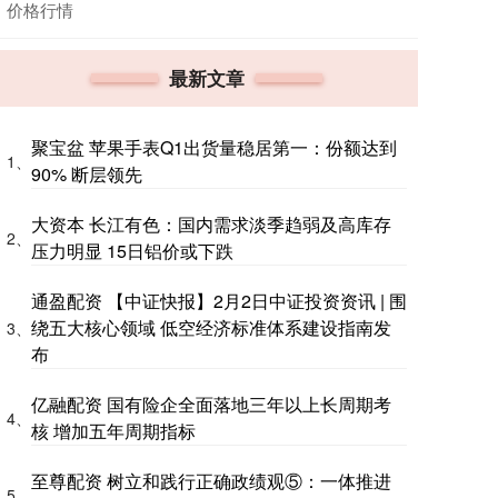
价格行情
最新文章
聚宝盆 苹果手表Q1出货量稳居第一：份额达到
1、
90% 断层领先
大资本 长江有色：国内需求淡季趋弱及高库存
2、
压力明显 15日铝价或下跌
通盈配资 【中证快报】2月2日中证投资资讯 | 围
绕五大核心领域 低空经济标准体系建设指南发
3、
布
亿融配资 国有险企全面落地三年以上长周期考
4、
核 增加五年周期指标
至尊配资 树立和践行正确政绩观⑤：一体推进
5、