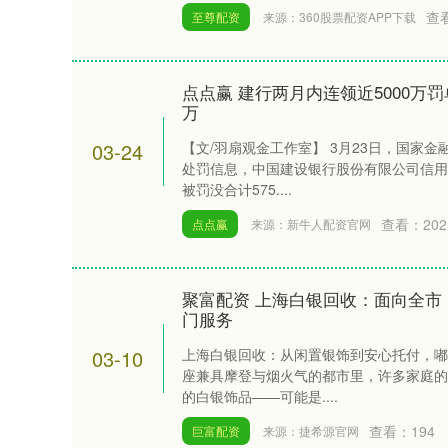
查
至尊配资
来源：360股票配资APP下载
点点赢 建行两月内连领近5000万
万
03-24
【文/羽扇观金工作室】 3月23日，国家
处罚信息，中国建设银行股份有限公司信用
被罚没合计575....
查看：
202
点点赢
来源：新牛人配资官网
聚富配资 上海白银回收：面向全市
门服务
03-10
上海白银回收：从闲置银饰到安心托付，嘟
座兼具摩登与烟火气的都市里，许多家庭的
的白银饰品——可能是....
查看：
194
巨富配资
来源：捷希源官网