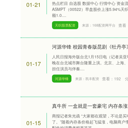
01-21
热点栏目 自选股 数据中心 行情中心 资金
ASMPT（00522）早盘股价上涨5.94%
额1.0....
查看
天织股票配资
来源：168配资网平台
河源华锋 校园青春版昆剧《牡丹亭》
人民日报海外版台北1月15日电（记者吴亚
01-17
晚在台北城市舞台隆重上演。北京、上海、
担任演员与伴奏....
查看：
192
河源华锋
来源：凯丰配资
真牛所 一盒就是一套豪宅 内存条
商报记者朱光函 “大家都在观望，不论是
01-15
了。”随着内存条价格起飞猛涨，电脑商户
配件的消费者想再等等，....