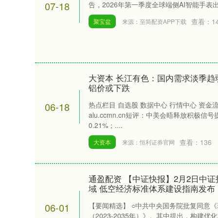
07-18
告，2026年第一季度全球端侧AI智能手表出
查看：
1
聚宝盆
来源：至简配资APP下载
大资本 长江有色：国内需求淡季趋弱
铝价或下跌
06-18
热点栏目 自选股 数据中心 行情中心 资金
alu.ccmn.cn短评：中美会晤释放积极
0.21%；....
查看：
136
大资本
来源：恒利证券官网
通盈配资 【中证快报】2月2日中证
域 低空经济标准体系建设指南发布
深证成指
14311.01
.68
1.02%
200.89
1
06-01
【要闻精选】 ○中共中央国务院批复同意
（2023-2035年）》。其中提出，构建