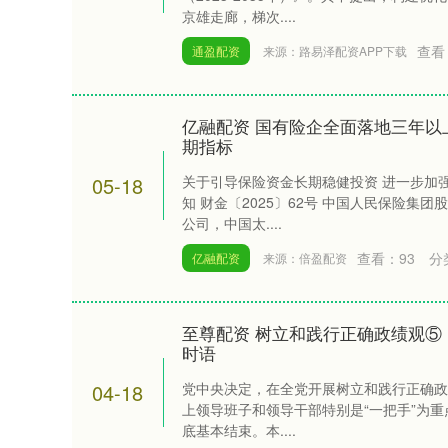
京雄走廊，梯次....
查看
通盈配资
来源：路易泽配资APP下载
亿融配资 国有险企全面落地三年以
期指标
05-18
关于引导保险资金长期稳健投资 进一步加
知 财金〔2025〕62号 中国人民保险集
公司，中国太....
查看：
93
分
亿融配资
来源：倍盈配资
至尊配资 树立和践行正确政绩观⑤
时语
04-18
党中央决定，在全党开展树立和践行正确政
上领导班子和领导干部特别是“一把手”为重
底基本结束。本....