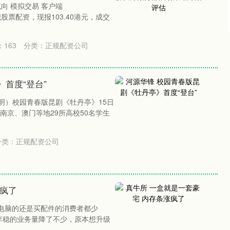
流向 模拟交易 客户端
天织股票配资，现报103.40港元，成交
：
163
分类：
正规配资公司
首度“登台”
明）校园青春版昆剧《牡丹亭》15日
南京、澳门等地29所高校50名学生
分类：
正规配资公司
涨疯了
买电脑的还是买配件的消费者都少
李稳的业务量降了不少，原本想升级