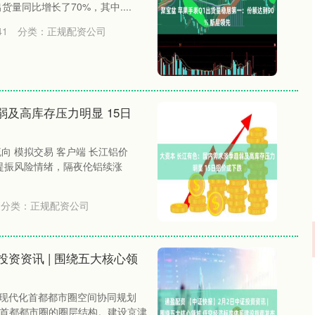
货量同比增长了70%，其中....
41
分类：
正规配资公司
及高库存压力明显 15日
流向 模拟交易 客户端 长江铝价
信号提振风险情绪，隔夜伦铝续涨
分类：
正规配资公司
投资资讯 | 围绕五大核心领
沪深300
4694.44
.42%
43.13
0.93%
《现代化首都都市圈空间协同规划
优化首都都市圈的圈层结构。建设京津、