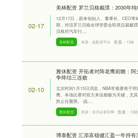
美林配资 罗兰贝格戴璞：2030年
12月17日，蔚来创始人、董事长、CEO李
02-17
期，对话罗兰贝格全球管委会联席总裁戴璞
贝格对汽车行....
查看：
198
美林配资
来源：益配资平台
雅休配资 开拓者对阵老鹰前瞻：阿
争终结三连败
02-10
北京时间1月15日消息，NBA常规赛将于
鹰。本场比赛对双方来说都极为关键，尤其
胜止住颓势。 战....
查看：
188
雅休配资
来源：东兴证券官网
博泰配资 汇添富稳健汇盈一年持有混