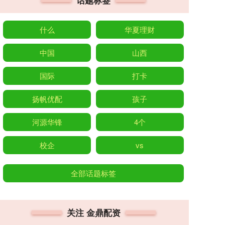
话题标签
什么
华夏理财
中国
山西
国际
打卡
扬帆优配
孩子
河源华锋
4个
校企
vs
全部话题标签
关注 金鼎配资