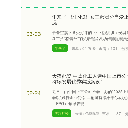
牛来了 《生化9》女主演员分享爱
况
03-03
卡普空旗下备受好评的《生化危机9：安魂曲》（Res
新主角“格蕾丝”的英语配音及动作捕捉演员安吉
查看：
101
分
牛来了
来源：保宇配资
天猫配资 中盐化工入选中国上市公司
持续发展优秀实践案例”
02-24
近日，由中国上市公司协会主办的“2025
会以“践行企业使命 共创可持续未来”为核
（ESG）领域表现....
查看：
137
天猫配资
来源：信康配资