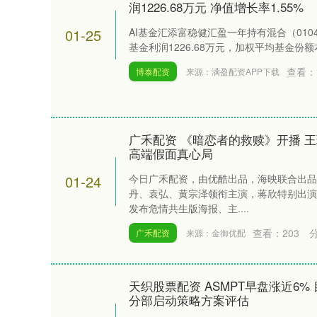
润1226.68万元 净值增长率1.55%
01-25
AI基金汇添富稳健汇盈一年持有混合（010
基金利润1226.68万元，加权平均基金份额本
查看：
博泰配资
来源：满盈配资APP下载
广禾配资 《暗恋者的救赎》开播 
高端假面真心局
01-24
今日广禾配资，由优酷出品，海映联合出品
丹、袁弘、黄宗泽领衔主演，蒋欣特别出演
发布危情共生版海报、主....
查看：
203
广禾配资
来源：金御优配
天织股票配资 ASMPT早盘涨近6%
分部启动策略方案评估