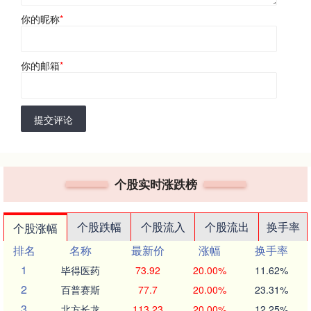
你的昵称
*
你的邮箱
*
提交评论
个股实时涨跌榜
个股跌幅
个股流入
个股流出
换手率
个股涨幅
排名
名称
最新价
涨幅
换手率
1
毕得医药
73.92
20.00%
11.62%
2
百普赛斯
77.7
20.00%
23.31%
3
北方长龙
113.23
20.00%
12.25%