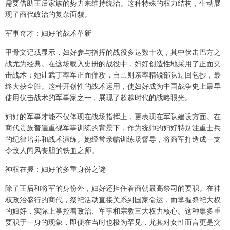
需要借助王后家族的势力来维持统治。这种特殊的权力结构，生动展
现了商代政治的复杂面貌。
军事奇才：妇好的战术革新
甲骨文记载显示，妇好参与指挥的战役多达数十次，其中伏击巴方之
战尤为经典。在这场载入史册的战役中，妇好创造性地采用了正面夹
击战术：她让武丁率军正面佯攻，自己则亲率精锐部队迂回包抄，最
终大获全胜。这种开创性的战术运用，使妇好成为中国战争史上最早
使用伏击战术的军事家之一，展现了超越时代的战略眼光。
妇好的军事才能不仅体现在战场指挥上，更表现在军队建设方面。在
商代贵族普遍重视军事训练的背景下，作为统帅的妇好特别注重士兵
的纪律培养和战术演练。她经常亲临训练场督导，将商军打造成一支
令敌人闻风丧胆的铁血之师。
神权在握：妇好的多重身份之谜
除了王后和将军的身份外，妇好还担任着商朝最高祭司的要职。在神
权政治盛行的商代，祭祀活动直接关系到国家命运，而掌握祭祀大权
的妇好，实际上掌控着政治、军事和宗教三大权力核心。这种集多重
要职于一身的现象，即便在当时也极为罕见，尤其对女性而言更是突