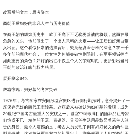
改写后的文本：思考资本
商朝王后妇好的非凡人生与历史价值
在商王朝的辉煌历史中，武丁王麾下不乏骁勇善战的将领，然而在最
危急的关头，他却做出了一个出人意料的决定——让王后妇好亲自带
兵出征。这个看似反常的选择背后，究竟蕴含着怎样的深意？在三千
多年前的商代社会，一位女性为何能突破性别限制，在军事领域担当
如此重要的角色？妇好的出征不仅是个人的荣耀时刻，更折射出当时
王朝的政治谋略与权力格局。
展开剩余84%
殷墟惊现：妇好墓的考古突破
1976年，考古学家在安阳殷墟宫殿区进行例行勘探时，意外揭开了一
座保存完好的商代王室陵墓。这座后来被确认为妇好墓的发现，成为
20世纪中国考古最重大的突破之一。墓室中琳琅满目的随葬品让专家
们惊叹不已：精美的玉器、青铜器、骨器等生活用品彰显着墓主人尊
贵的身份。最令人震撼的是，考古人员发现了刻有妇好铭文的两件巨
型青铜钺，这种象征军事权力的礼器出土，彻底颠覆了人们对商朝王