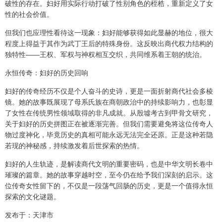
破性的存在。妇好用实际行动打破了性别角色的桎梏，重新定义了女
性的社会价值。
但我们也应理性看待这一现象：妇好能够获得如此显赫的地位，很大
程度上得益于其作为武丁王后的特殊身份。这反映出商代权力结构的
独特性——王权、军权与神权相互交织，共同维系着王朝的统治。
永恒传奇：妇好的历史回响
妇好的传奇经历不仅是个人奋斗的史诗，更是一面折射商代社会多棱
镜。她的故事既展现了母系氏族在商朝政治中的持续影响力，也彰显
了女性在传统男性领域取得的非凡成就。从殷墟考古到甲骨文研究，
关于妇好的历史拼图正在被逐渐完善。但我们需要避免将这位传奇人
物过度神化，毕竟历史的真相可能永远无法完全还原。正是这种若隐
若现的神秘感，持续激发着后世探索的热情。
妇好的人生轨迹，是解读商代文明的重要密码，也是中华文明长卷中
璀璨的篇章。她的故事穿越时空，至今仍在给予我们深刻的启示。这
位传奇女性留下的，不仅是一段荡气回肠的历史，更是一个值得永恒
探索的文化谜题。
发布于：天津市