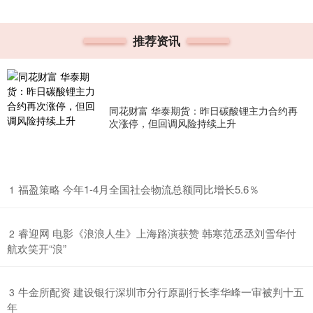
推荐资讯
同花财富 华泰期货：昨日碳酸锂主力合约再
次涨停，但回调风险持续上升
​福盈策略 今年1-4月全国社会物流总额同比增长5.6％
1
​睿迎网 电影《浪浪人生》上海路演获赞 韩寒范丞丞刘雪华付
2
航欢笑开“浪”
​牛金所配资 建设银行深圳市分行原副行长李华峰一审被判十五
3
年