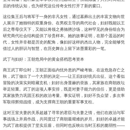
后的传统认知，也为研究这位传奇女性打开了新的窗口。
这位集王后与将军于一身的非凡女性，通过墓葬出土的丰富文物向世
人展示了她独特的双重身份。在男权主导的商代社会，妇好既能以王
后之尊母仪天下，又能以将领之勇驰骋沙场，这种罕见的身份组合为
研究商代社会结构提供了珍贵样本。她的故事证明，在那个遥远的时
代，女性并非都是历史的配角，像妇好这样的杰出人物，完全能够凭
借过人的胆识与智慧，在历史舞台上留下浓墨重彩的一笔。
武丁与妇好：王朝危局中的黄金搭档思考资本
商王武丁即位时，王朝正面临内忧外患的严峻考验。在这危急存亡之
秋，武丁做出了一个大胆的决定——让王后妇好统兵出征。这个看似
冒险的决策实则暗藏玄机：妇好出身显赫的癸族，其家族在商朝政坛
举足轻重。武丁的这项人事安排，既是对妻子能力的信任，更是借助
其家族势力巩固王权的政治考量。事实证明，妇好不负众望，多次率
军取得辉煌战绩，成为支撑商王朝的重要军事支柱。
这对王室夫妻的关系超越了寻常的君臣与夫妻之情，他们在政治与军
事战场上并肩作战，共同度过了商朝最艰难的岁月。妇好的卓越才能
为武丁政权提供了坚实后盾，但同时也反映出当时王权的脆弱性——