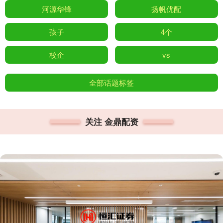
河源华锋
扬帆优配
孩子
4个
校企
vs
全部话题标签
关注 金鼎配资