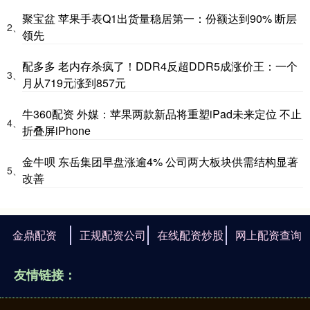
聚宝盆 苹果手表Q1出货量稳居第一：份额达到90% 断层
2、
领先
配多多 老内存杀疯了！DDR4反超DDR5成涨价王：一个
3、
月从719元涨到857元
牛360配资 外媒：苹果两款新品将重塑iPad未来定位 不止
4、
折叠屏iPhone
金牛呗 东岳集团早盘涨逾4% 公司两大板块供需结构显著
5、
改善
金鼎配资
正规配资公司
在线配资炒股
网上配资查询
友情链接：