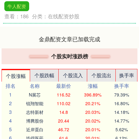
牛人配资
查看：
186
分类：
在线配资炒股
金鼎配资文章已加载完成
个股实时涨跌榜
个股跌幅
个股流入
个股流出
换手率
个股涨幅
排名
名称
最新价
涨幅
换手率
1
N展芯
116.52
396.89%
79.39%
2
锐翔智能
110.02
20.21%
16.80%
3
志特新材
14.8
20.03%
14.18%
4
博腾股份
20.44
20.02%
14.77%
5
近岸蛋白
46.72
20.01%
5.62%
6
毕得医药
61.6
20.01%
6.12%