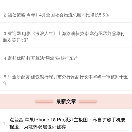
​福盈策略 今年1-4月全国社会物流总额同比增长5.6％
2
​睿迎网 电影《浪浪人生》上海路演获赞 韩寒范丞丞刘雪华付
3
航欢笑开“浪”
​富邦优配 打开算法“黑箱”破解打车难
4
​牛金所配资 建设银行深圳市分行原副行长李华峰一审被判十五
5
年
最新文章
点登富 苹果iPhone 18 Pro系列主板图：私自扩容手机要
1、
报废、为散热双层设计被弃